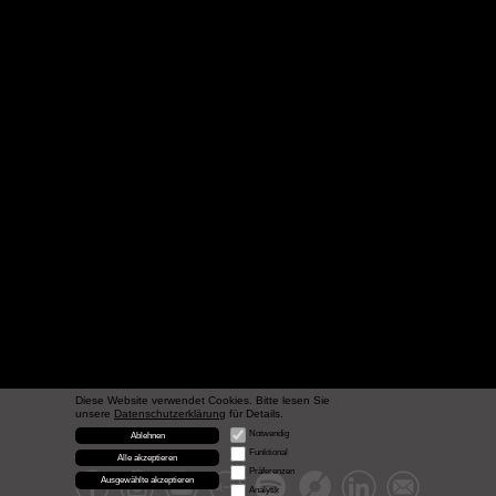
Diese Website verwendet Cookies. Bitte lesen Sie
unsere
Datenschutzerklärung
für Details.
Notwendig
Ablehnen
Funktional
Alle akzeptieren
Präferenzen
Ausgewählte akzeptieren
Analytik