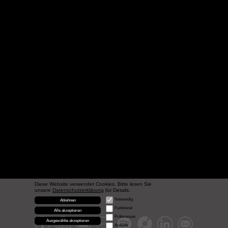
Diese Website verwendet Cookies. Bitte lesen Sie
unsere
Datenschutzerklärung
für Details.
Notwendig
Ablehnen
Funktional
Alle akzeptieren
Präferenzen
Ausgewählte akzeptieren
Analytik