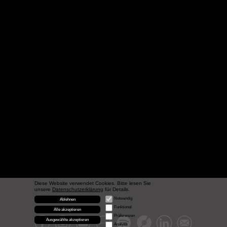
Diese Website verwendet Cookies. Bitte lesen Sie
unsere
Datenschutzerklärung
für Details.
Notwendig
Ablehnen
Funktional
Alle akzeptieren
Präferenzen
Ausgewählte akzeptieren
Analytik